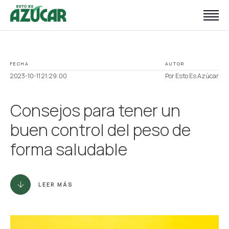
Inicio
Con consciencia
FECHA
AUTOR
Con balance
2023-10-11 21:29:00
Por Esto Es Azúcar
Sobre nosotros
Consejos para tener un
Blog
buen control del peso de
Publicaciones
forma saludable
LEER MÁS