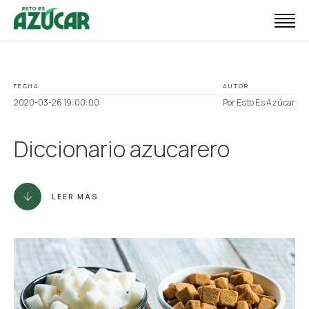
Inicio
Con consciencia
FECHA
AUTOR
Con balance
2020-03-26 19:00:00
Por Esto Es Azúcar
Sobre nosotros
Diccionario azucarero
Blog
Publicaciones
LEER MÁS