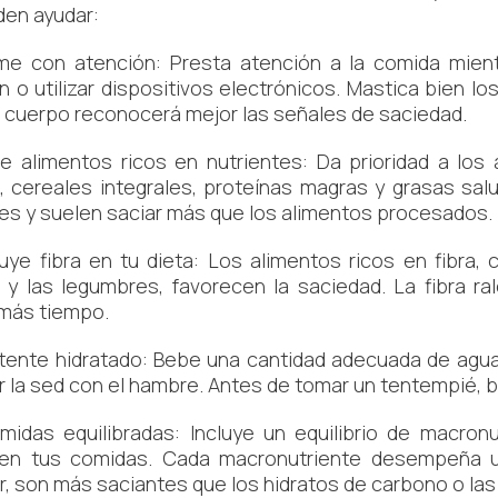
en ayudar:
 con atención: Presta atención a la comida mientr
ón o utilizar dispositivos electrónicos. Mastica bien 
 cuerpo reconocerá mejor las señales de saciedad.
 alimentos ricos en nutrientes: Da prioridad a los 
, cereales integrales, proteínas magras y grasas sal
es y suelen saciar más que los alimentos procesados.
ye fibra en tu dieta: Los alimentos ricos en fibra, c
 y las legumbres, favorecen la saciedad. La fibra ral
más tiempo.
nte hidratado: Bebe una cantidad adecuada de agua a
r la sed con el hambre. Antes de tomar un tentempié, 
as equilibradas: Incluye un equilibrio de macronu
 en tus comidas. Cada macronutriente desempeña un
ar, son más saciantes que los hidratos de carbono o las