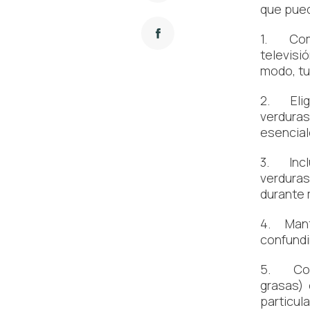
que pued
1. Come
televisi
modo, tu
2. Elige
verduras
esencial
3. Inclu
verduras
durante 
4. Mante
confundi
5. Comid
grasas)
particul