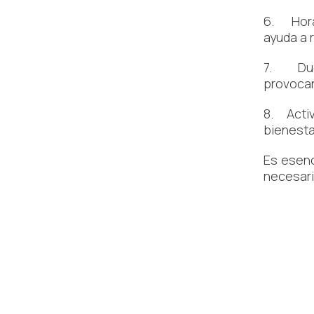
6. Horar
ayuda a 
7. Duer
provocan
8. Activ
bienesta
Es esenc
necesari