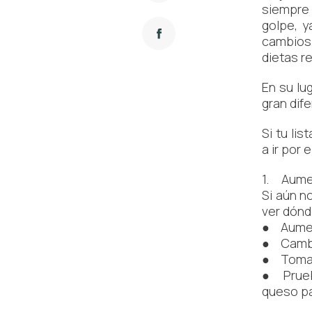
siempre 
golpe, y
cambios 
dietas re
En su lu
gran dif
Si tu li
a ir por 
1. Aumen
Si aún n
ver dónd
● Aument
● Cambia
● Tomar
● Prueba
queso pa