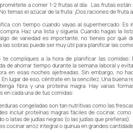
ométete a comer 1-2 frutas al día: Las frutas están 
. No temas el azúcar de la fruta: ¡Dos raciones de fruta
fica con tiempo cuando vayas al supermercado: Es 
 compra. Haz una lista y síguela. Cuando hagas la list
lgo de variedad es importante, no tienes por qué de
a las sobras puede ser muy útil para planificar las comi
 compliques a la hora de planificar las comidas: 
a de ahorrar tiempo durante la semana laboral y evitar
ora en esas noches ajetreadas. Sin embargo, no hac
 En lugar de eso, céntrate en la sencillez. Una buena re
tenga fibra y una proteína magra. Hay varias forma
s en cada una de tus comidas:
rduras congeladas son tan nutritivas como las frescas
 incluir proteínas magras fáciles de cocinar, como 
 o latas de judías negras (o las judías que prefieras).
 cocinar arroz integral o quinua en grandes cantidade