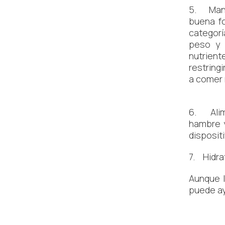
5. Mant
buena fo
categorí
peso y 
nutrient
restring
a comer
6. Alime
hambre y
disposit
7. Hidra
Aunque l
puede ay