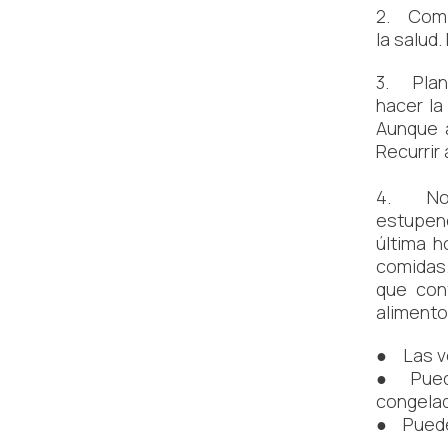
2. Compr
la salud
3. Plani
hacer la
Aunque a
Recurrir 
4. No te
estupend
última h
comidas.
que con
alimento
● Las ve
● Puedes
congelado
● Puedes