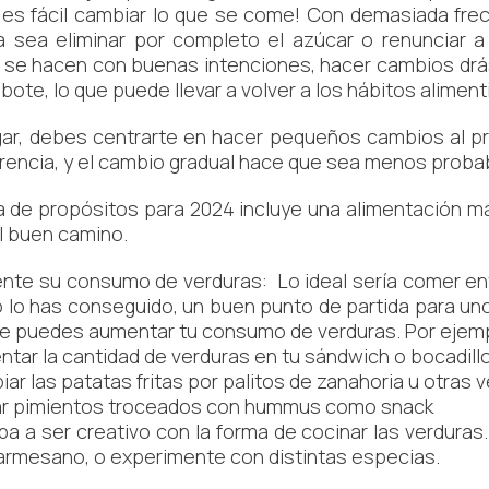
es fácil cambiar lo que se come! Con demasiada frec
a sea eliminar por completo el azúcar o renunciar a
se hacen con buenas intenciones, hacer cambios drás
bote, lo que puede llevar a volver a los hábitos aliment
gar, debes centrarte en hacer pequeños cambios al pr
erencia, y el cambio gradual hace que sea menos proba
sta de propósitos para 2024 incluye una alimentación m
el buen camino.
te su consumo de verduras: Lo ideal sería comer entre
o lo has conseguido, un buen punto de partida para un
e puedes aumentar tu consumo de verduras. Por ejem
ar la cantidad de verduras en tu sándwich o bocadillo
r las patatas fritas por palitos de zanahoria u otras v
 pimientos troceados con hummus como snack
 a ser creativo con la forma de cocinar las verduras.
rmesano, o experimente con distintas especias.