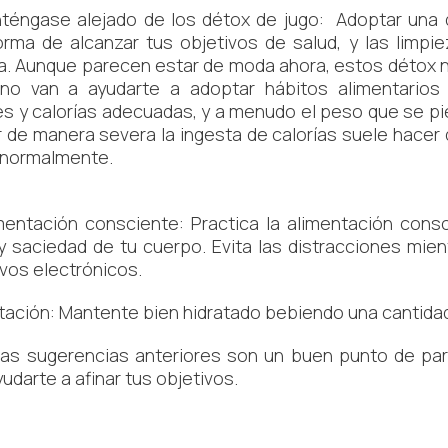
éngase alejado de los détox de jugo: Adoptar una d
rma de alcanzar tus objetivos de salud, y las limpi
a. Aunque parecen estar de moda ahora, estos détox 
no van a ayudarte a adoptar hábitos alimentarios
es y calorías adecuadas, y a menudo el peso que se p
ir de manera severa la ingesta de calorías suele hac
 normalmente.
ntación consciente: Practica la alimentación cons
 saciedad de tu cuerpo. Evita las distracciones mient
ivos electrónicos.
tación: Mantente bien hidratado bebiendo una cantidad 
as sugerencias anteriores son un buen punto de parti
udarte a afinar tus objetivos.