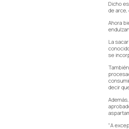
Dicho es
de arce,
Ahora bi
endulzan
La sacar
conocido
se incor
También 
procesad
consumir
decir qu
Además, 
aprobado
aspartam
"A excep