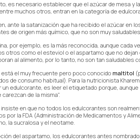
to, es necesario establecer que el azúcar de mesa y la m
 entre muchos otros, entran en la categoría de edulco
en, ante la satanización que ha recibido el azúcar en l
tes de origen más químico, que no son muy saludables
ina, por ejemplo, es la más reconocida, aunque cada v
s otros como el esteviol o el aspartamo que no dejan de
poran al alimento, por lo tanto, no son tan saludables 
está el muy frecuente pero poco conocido
maltitol
(
os de consumo habitual). Para la nutricionista Kharem 
 un edulcorante, es leer el etiquetado porque, aunque 
e carezcan de la misma".
insiste en que no todos los edulcorantes son realme
s por la FDA (Administración de Medicamentos y Alimen
o, la sucralosa y el neotame.
ción del aspartamo, los edulcorantes antes nombra