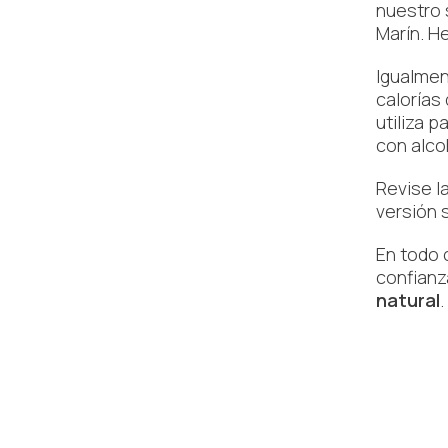
nuestro 
Marín. He
Igualmen
calorías
utiliza 
con alco
Revise l
versión 
En todo 
confianz
natural
.