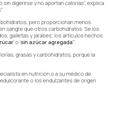
sin digerirse y no aportan calorías", explica
".
carbohidratos, pero proporcionan menos
en sangre que otros carbohidratos. Se los
os, galletas y jarabes; los artículos hechos
azúcar
' o '
sin azúcar agregada
'".
lorías, grasas y carbohidratos, porque la
cialista en nutrición o a su médico de
n edulcorante o los endulzantes de origen