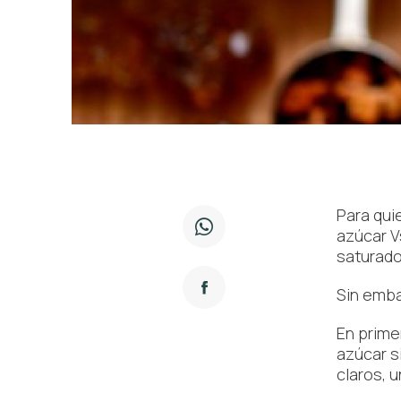
Para qui
azúcar V
saturado
Sin emba
En prime
azúcar s
claros, 