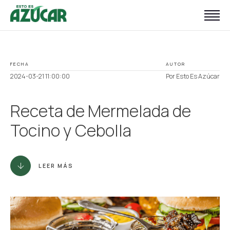
Inicio
Con consciencia
FECHA
AUTOR
Con balance
2024-03-21 11:00:00
Por Esto Es Azúcar
Sobre nosotros
Receta de Mermelada de
Blog
Tocino y Cebolla
Publicaciones
LEER MÁS